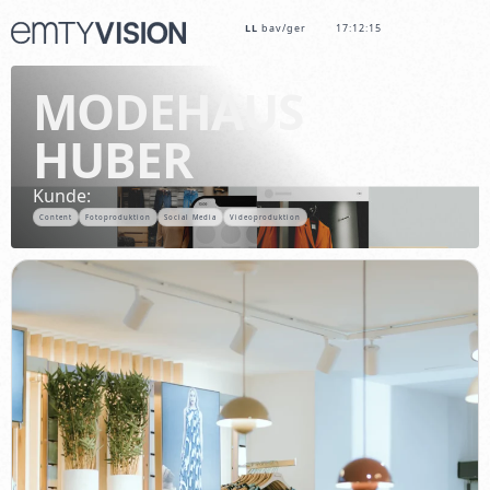
LL
bav/ger
17:12:16
MODEHAUS
HUBER
Kunde:
Content
Fotoproduktion
Social Media
Videoproduktion