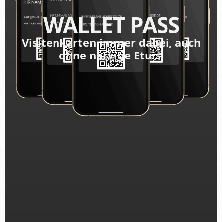
WALLET PASS
Visitenkarten immer dabei, auch
ohne nervige Etuis.