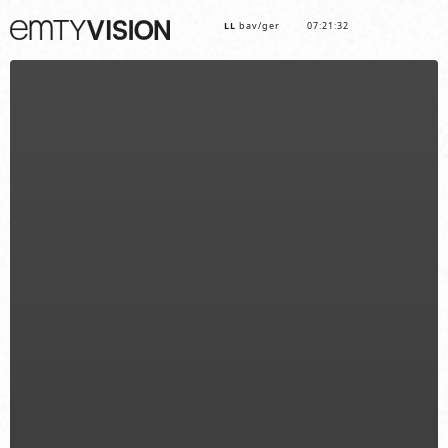
LL
bav/ger
07:21:33