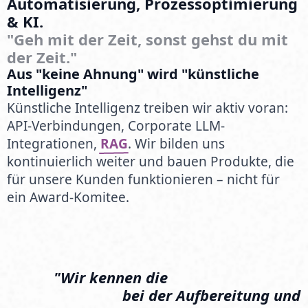
Automatisierung,
Prozessoptimierung
&
KI.
"Geh
mit
der
Zeit,
sonst
gehst
du
mit
der
Zeit."
Aus "keine Ahnung" wird "künstliche
Intelligenz"
Künstliche Intelligenz treiben wir aktiv voran:
API-Verbindungen, Corporate LLM-
Integrationen,
RAG
. Wir bilden uns
kontinuierlich weiter und bauen Produkte, die
für unsere Kunden funktionieren – nicht für
ein Award-Komitee.
"Wir
kennen
die
Hürden
und
Schmerzpunkte
bei
der
Aufbereitung
und