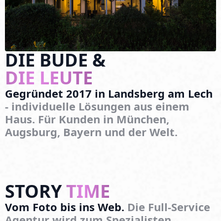
DIE BUDE &
DIE LEUTE
Gegründet 2017 in Landsberg am Lech
- individuelle Lösungen aus einem
Haus. Für Kunden in München,
Augsburg, Bayern und der Welt.
STORY
TIME
Vom
Foto
bis
ins
Web.
Die
Full-Service
Agentur
wird
zum
Spezialisten.