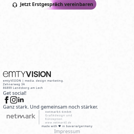
Jetzt Erstgespräch vereinbaren
emtyVISION | media. design marketing.
Zehnerweg 3A
86899 Landsberg am Lech
Get social!
Ganz stark. Und gemeinsam noch stärker.
netmark5 GmbH
Grafikdesign und
Konzeption
www.netmark5.de
made with 🖤 in bavaria/germany
Impressum