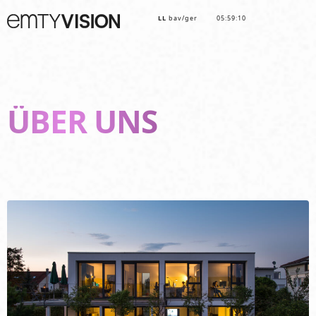
LL
bav/ger
05:59:12
ÜBER UNS