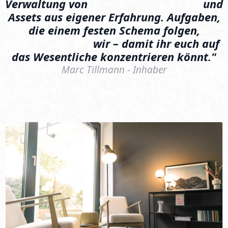
Verwaltung
von
Produktstammdaten
und
Assets
aus
eigener
Erfahrung.
Aufgaben,
die
einem
festen
Schema
folgen,
automatisieren
wir
–
damit
ihr
euch
auf
das
Wesentliche
konzentrieren
könnt."
Marc Tillmann - Inhaber