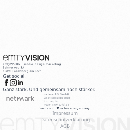
emtyVISION | media. design marketing.
Zehnerweg 3A
86899 Landsberg am Lech
Get social!
Ganz stark. Und gemeinsam noch stärker.
netmark5 GmbH
Grafikdesign und
Konzeption
www.netmark5.de
made with 🖤 in bavaria/germany
Impressum
Datenschutzerklärung
AGB