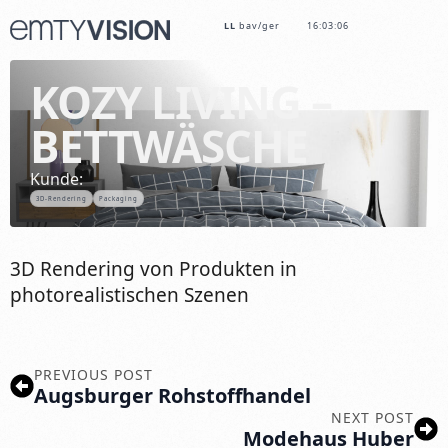
LL
bav/ger
16:03:06
KOZY LIVING –
BETTWÄSCHE
Kunde:
3D-Rendering
Packaging
3D Rendering von Produkten in
photorealistischen Szenen
PREVIOUS POST
Augsburger Rohstoffhandel
NEXT POST
Modehaus Huber