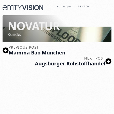
LL
bav/ger
02:47:00
NOVATUR
Kunde:
PREVIOUS POST
Mamma Bao München
NEXT POST
Augsburger Rohstoffhandel