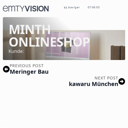
LL
bav/ger
07:06:03
MINTH
ONLINESHOP
Kunde:
PREVIOUS POST
Meringer Bau
NEXT POST
kawaru München