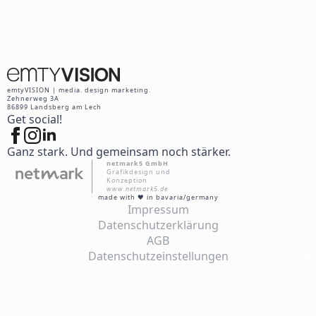
emtyVISION | media. design marketing.
Zehnerweg 3A
86899 Landsberg am Lech
Get social!
Ganz stark. Und gemeinsam noch stärker.
netmark5 GmbH
Grafikdesign und
Konzeption
www.netmark5.de
made with 🖤 in bavaria/germany
Impressum
Datenschutzerklärung
AGB
Datenschutzeinstellungen