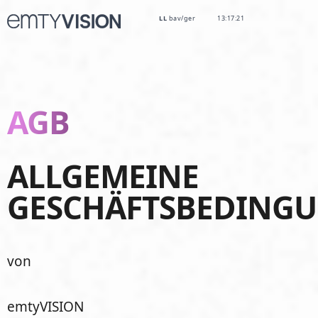
LL
bav/ger
13:17:23
AGB
ALLGEMEINE
GESCHÄFTSBEDING
von
emtyVISION